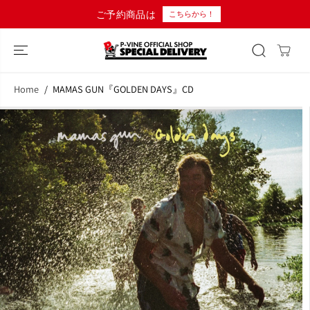
コンテンツにス
10,000円以上のご購入で日本国内
こちらから！
キップ
Home
MAMAS GUN『GOLDEN DAYS』CD
商品情報へスキ
ップ