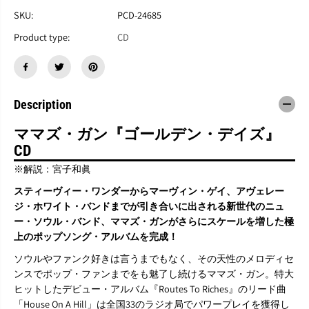
M
M
A
A
SKU:
PCD-24685
M
M
Product type:
CD
A
A
S
S
G
G
U
U
N
N
『
『
Description
G
G
O
O
ママズ・ガン『ゴールデン・デイズ』
L
L
CD
D
D
E
E
※解説：宮子和眞
N
N
D
D
スティーヴィー・ワンダーからマーヴィン・ゲイ、アヴェレー
A
A
ジ・ホワイト・バンドまでが引き合いに出される新世代のニュ
Y
Y
ー・ソウル・バンド、ママズ・ガンがさらにスケールを増した極
S
S
上のポップソング・アルバムを完成！
』
』
C
C
ソウルやファンク好きは言うまでもなく、その天性のメロディセ
D
D
ンスでポップ・ファンまでをも魅了し続けるママズ・ガン。特大
ヒットしたデビュー・アルバム『Routes To Riches』のリード曲
「House On A Hill」は全国33のラジオ局でパワープレイを獲得し