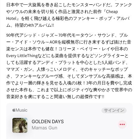
日本中で一大旋風を巻き起こしたモンスターバンドだ。ファンク
やソウルの未来を切り拓く作品と激賞された前作『Cheap
Hotel』を軽く飛び越える極彩色のファンキー・ポップ・アルバ
ム、待望の4thアルバム!!
90年代アシッド・ジャズ～70年代モータウン・サウンド、ブル
ー・アイド・ソウル～AORを縦横無尽に行き来するずば抜けた音
楽センスは本作でも健在！コリーヌ・ベイリー・レイや日本の
Every LittleThingなどにも楽曲を提供するなどソングライターと
しても活躍するアンディ・プラットを中心とした5人組バンド、
ママズ・ガン。人懐っこいメロディ、そのキャッチーなポップ
さ、ファンキーなグルーヴ感、そしてダンサブルな高揚感は、本
作でより一層の輝きを見せる入魂の1枚！3年の月日を費やし完成
させた本作も、これまで以上にポジティヴな爽やかさで世界中の
音楽好きを虜にすること間違い無しの超傑作です!!