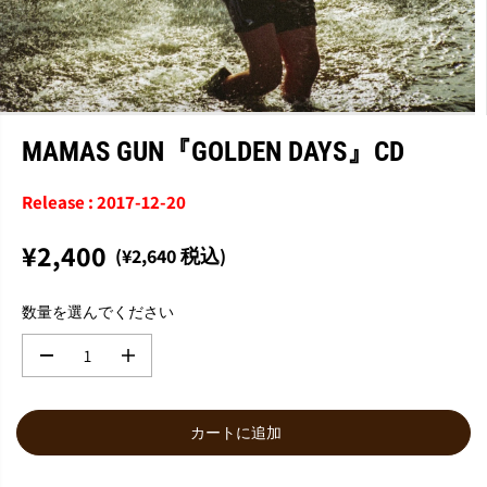
MAMAS GUN『GOLDEN DAYS』CD
Release : 2017-12-20
¥2,400
(¥2,640 税込)
通
常
数量を選んでください
価
格
数
数
量
量
を
を
減
増
カートに追加
ら
や
す
す