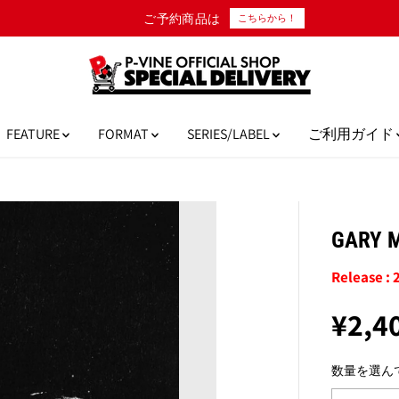
ご予約商品は
こちらから！
FEATURE
FORMAT
SERIES/LABEL
ご利用ガイド
GARY 
Release : 
¥2,4
通
常
数量を選ん
価
格