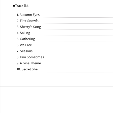
■Track list
1. Autumn Eyes
2. First Snowfall
3. Sherry's Song
4. Sailing
5. Gathering
6. We Free
7. Seasons
8. Him Sometimes
9. A Gina Theme
10. Secret She