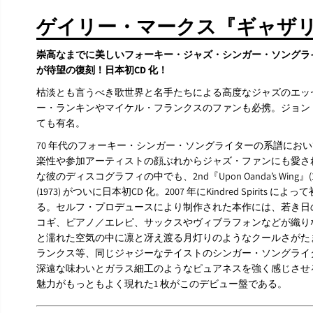
ゲイリー・マークス『ギャザリ
崇高なまでに美しいフォーキー・ジャズ・シンガー・ソングライタ
が待望の復刻！日本初CD 化！
枯淡とも言うべき歌世界と名手たちによる高度なジャズのエッ
ー・ランキンやマイケル・フランクスのファンも必携。ジョン
ても有名。
70 年代のフォーキー・シンガー・ソングライターの系譜にお
楽性や参加アーティストの顔ぶれからジャズ・ファンにも愛さ
な彼のディスコグラフィの中でも、2nd『Upon Oanda’s Wing』(1
(1973) がついに日本初CD 化。2007 年にKindred Spirit
る。セルフ・プロデュースにより制作された本作には、若き日の
コギ、ピアノ／エレピ、サックスやヴィブラフォンなどが織り
と濡れた空気の中に凛と冴え渡る月灯りのようなクールさがた
ランクス等、同じジャジーなテイストのシンガー・ソングライ
深遠な味わいとガラス細工のようなピュアネスを強く感じさせ
魅力がもっともよく現れた1 枚がこのデビュー盤である。