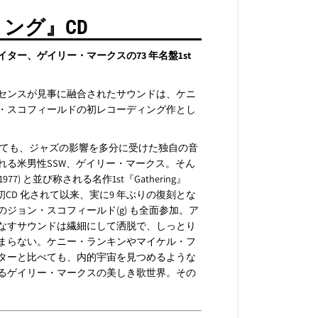
g
』
ング』CD
C
D
ー、ゲイリー・マークスの73 年名盤1st
センスが見事に融合されたサウンドは、ケニ
・スコフィールドの初レコーディング作とし
いても、ジャズの影響を多分に受けた独自の音
れる米男性SSW、ゲイリー・マークス。そん
977) と並び称される名作1st『Gathering』
s によって初CD 化されて以来、実に9 年ぶりの復刻とな
ジョン・スコフィールド(g) も全面参加。ア
なすサウンドは繊細にして洒脱で、しっとり
まらない。ケニー・ランキンやマイケル・フ
ターと比べても、内的宇宙を見つめるような
るゲイリー・マークスの美しき歌世界。その