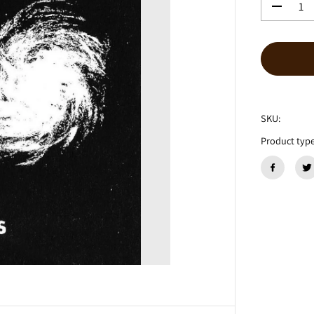
数
量
を
減
ら
す
G
A
R
SKU:
Y
Product type
M
A
R
K
S
『
G
a
t
h
e
r
i
n