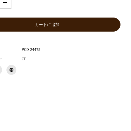
数
量
を
増
カートに追加
や
す
G
A
R
PCD-24475
Y
:
CD
M
A
R
K
S
『
G
a
t
h
e
r
i
n