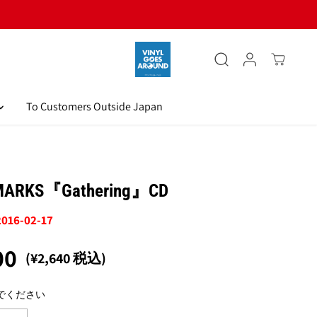
To Customers Outside Japan
MARKS『Gathering』CD
2016-02-17
00
(¥2,640 税込)
でください