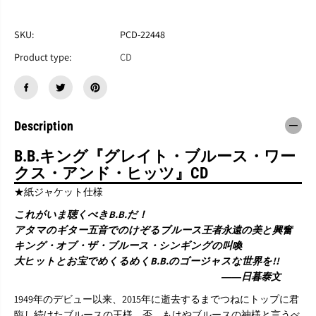
す
す
B
B
.
.
SKU:
PCD-22448
B
B
Product type:
CD
.
.
K
K
I
I
N
N
G
G
『
『
Description
G
G
r
r
B.B.キング『グレイト・ブルース・ワー
e
e
クス・アンド・ヒッツ』CD
a
a
t
t
★紙ジャケット仕様
B
B
l
l
これがいま聴くべきB.B.だ！
u
u
アタマのギター五音でのけぞるブルース王者永遠の美と興奮
e
e
キング・オブ・ザ・ブルース・シンギングの叫喚
s
s
大ヒットとお宝でめくるめくB.B.のゴージャスな世界を!!
W
W
o
o
――日暮泰文
r
r
1949年のデビュー以来、2015年に逝去するまでつねにトップに君
k
k
s
s
臨し続けたブルースの王様、否、もはやブルースの神様と言うべ