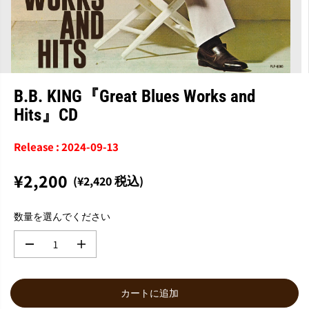
B.B. KING『Great Blues Works and
Hits』CD
Release : 2024-09-13
¥2,200
(¥2,420 税込)
通
常
数量を選んでください
価
格
数
数
量
量
を
を
減
増
カートに追加
ら
や