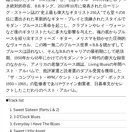
a
a
き絶対的存在、B.B.キング。2023年10月に発表されたローリン
n
n
グ・ストーン誌の"史上最も偉大なギタリスト250人"でも堂々の8
d
d
位に選出された革新的なギター・プレイと洗練されたスタイルで
H
H
i
i
モダン・ブルースに革命を起こし、クラプトンやレイ・ヴォーン
t
t
など後のギタリストたちに多大な影響を与えた。魂の底からブル
s
s
ースを絞り出すスクィーズ・ギター、メリスマを効かせた圧倒的
』
』
なヴォーカル、この唯一無二のブルース世界＝B.B.を聴かずして
C
C
ブルースは語れない。そんなB.B.のキャリアの最初期にして絶頂
D
D
期、1950年から65年にかけてのモダン／ケント時代の膨大な録音
のなかから、アメリカの老舗ブルース雑誌、Living Bluesの年間ベ
スト・アルバムで、批評家選と読者選のダブル受賞を獲得した
『ザ・コンプリート・RPM／ケント・レコーディング・ボックス
1950～1965』の監修者でありPヴァイン創業者、日暮泰文がセレ
クトしたこだわりのベスト・アルバム。
■Track list
1. Sweet Sixteen (Parts 1 & 2)
2. 3 O'Clock Blues
3. Everyday I Have The Blues
4. Sweet Little Angel