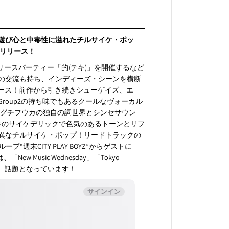
遊び心と中毒性に溢れたチルサイケ・ポッ
mをリリース！
e）等を招き、リリースパーティー「的(テキ)」を開催するなど
の交流も持ち、インディーズ・シーンを横断
をリリース！前作から引き続きシューゲイズ、エ
roup2の持ち味でもあるクールなヴォーカル
マグチフウカの独自の詞世界とシンセサウン
マガイタイキのサイケデリックで色気のあるトーンとリフ
異なチルサイケ・ポップ！リードトラックの
週末CITY PLAY BOYZ”からゲストに
 Music Wednesday」「Tokyo
果たし、話題となっています！