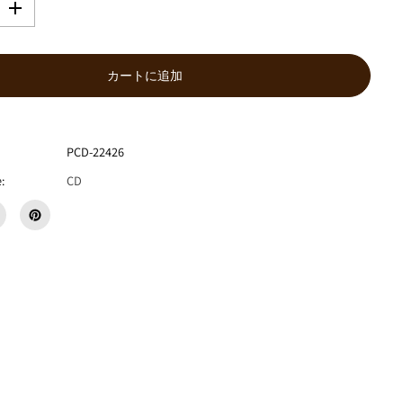
数
量
を
増
カートに追加
や
す
G
r
o
PCD-22426
u
:
CD
p
2
『
G
r
o
u
p
2
Ⅱ
』
C
D