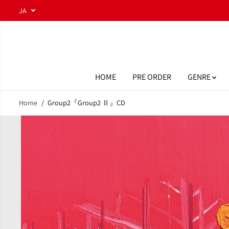
コンテンツにスキ
JA
ップ
HOME
PRE ORDER
GENRE
Home
Group2『Group2 Ⅱ』CD
商品情報へスキッ
プ