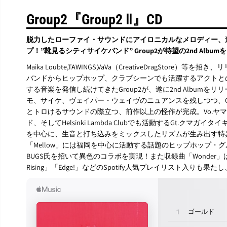
Group2『Group2 Ⅱ』CD
脱力したローファイ・サウンドにアイロニカルなメロディー、
プ！”靴見るシティサイケバンド” Group2が待望の2nd Albu
Maika Loubte,TAWINGS,VaVa（CreativeDragStor
バンドからヒップホップ、クラブシーンでも活躍するアクトと
する音楽を発信し続けてきたGroup2が、遂に2nd Album
モ、サイケ、ヴェイパー・ウェイヴのニュアンスを残しつつ、G
とトロけるサウンドの際立つ、前作以上の怪作が完成。Vo.ヤ
ド、そしてHelsinki Lambda Clubでも活動するGt.ク
を中心に、生音と打ち込みをミックスしたリズムが生み出す特
「Mellow」には福岡を中心に活動する話題のヒップホップ・グループ“
BUGS氏を招いて異色のコラボを実現！また収録曲「Wonder」は、「New
Rising」「Edge!」などのSpotify人気プレイリスト入りも