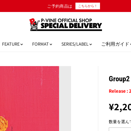
10,000円以上のご購入で日本国内送料無料！
FEATURE
FORMAT
SERIES/LABEL
ご利用ガイド
Group
Release :
¥2,2
通
常
数量を選ん
価
格