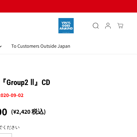
To Customers Outside Japan
2『Group2 Ⅱ』CD
 2020-09-02
00
(¥2,420 税込)
でください