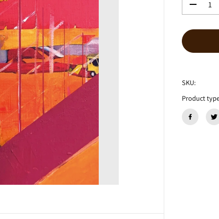
数
量
を
減
ら
す
G
r
o
SKU:
u
Product type
p
2
『
G
r
o
u
p
2
Ⅱ
』
C
D