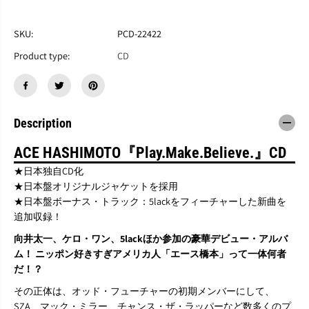
す
す
エ
エ
ー
ー
SKU:
PCD-22422
ス
ス
Product type:
CD
橋
橋
本
本
『
『
プ
プ
レ
レ
Description
イ
イ
.
.
メ
メ
ACE HASHIMOTO『Play.Make.Believe.』CD
イ
イ
★日本独自CD化
ク
ク
★日本盤オリジナルジャケットを採用
.
.
★日本盤ボーナス・トラック：5lackをフィーチャーした新曲を
ビ
ビ
リ
リ
追加収録！
ー
ー
向井太一、ケロ・ワン、5lackほか参加の豪華デビュー・アルバ
ブ
ブ
ム！ ニッポン好きすぎアメリカ人「エース橋本」って一体何者
.
.
』
』
だ！？
C
C
その正体は、オッド・フューチャーの初期メンバーにして、
D
D
SZA、マック・ミラー、チャンス・ザ・ラッパーなど数多くのプ