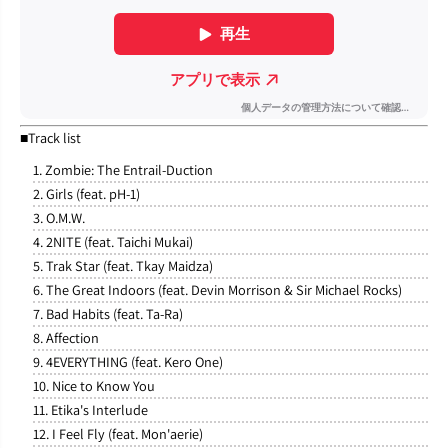
■Track list
1. Zombie: The Entrail-Duction
2. Girls (feat. pH-1)
3. O.M.W.
4. 2NITE (feat. Taichi Mukai)
5. Trak Star (feat. Tkay Maidza)
6. The Great Indoors (feat. Devin Morrison & Sir Michael Rocks)
7. Bad Habits (feat. Ta-Ra)
8. Affection
9. 4EVERYTHING (feat. Kero One)
10. Nice to Know You
11. Etika's Interlude
12. I Feel Fly (feat. Mon'aerie)