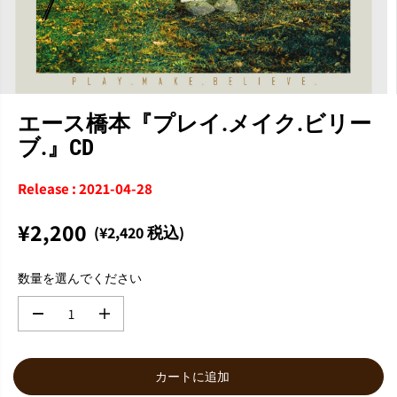
エース橋本『プレイ.メイク.ビリー
ブ.』CD
Release : 2021-04-28
¥2,200
(¥2,420 税込)
通
常
数量を選んでください
価
格
数
数
量
量
を
を
減
増
カートに追加
ら
や