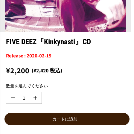
FIVE DEEZ『Kinkynasti』CD
Release : 2020-02-19
¥2,200
(¥2,420 税込)
通
常
数量を選んでください
価
格
数
数
量
量
を
を
減
増
カートに追加
ら
や
す
す