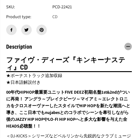
F
F
I
I
SKU:
PCD-22421
V
V
Product type:
CD
E
E
D
D
E
E
E
E
Z
Z
『
『
Description
K
K
i
i
ファイヴ・ディーズ『キンキーナステ
n
n
ィ』CD
k
k
y
y
★ボーナストラック追加収録
n
n
★日本語解説付き
a
a
s
s
00年代HIPHOP最重要ユニットFIVE DEEZ初期名盤1st&2ndがつい
t
t
に再発！ アングラ～ブレイクビーツ～マイアミ～エレクトロニ
i
i
カをクロスオーヴァーしたスタイルでHIP HOPを新たな潮流へと
』
』
C
C
導き、ここ日本でもnujabesとのコラボでシーンを牽引しながら
D
D
後のJAZZY HIP HOPやLO-FI HIP HOPへと多大な影響を与えた全
HEADS必聴盤！！
＜DJ-KICKS＞シリーズなどベルリンから先鋭的なクラブミュージ