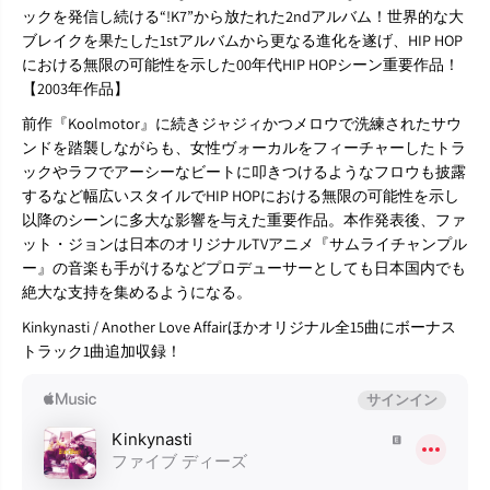
ックを発信し続ける“!K7”から放たれた2ndアルバム！世界的な大
ブレイクを果たした1stアルバムから更なる進化を遂げ、HIP HOP
における無限の可能性を示した00年代HIP HOPシーン重要作品！
【2003年作品】
前作『Koolmotor』に続きジャジィかつメロウで洗練されたサウ
ンドを踏襲しながらも、女性ヴォーカルをフィーチャーしたトラ
ックやラフでアーシーなビートに叩きつけるようなフロウも披露
するなど幅広いスタイルでHIP HOPにおける無限の可能性を示し
以降のシーンに多大な影響を与えた重要作品。本作発表後、ファ
ット・ジョンは日本のオリジナルTVアニメ『サムライチャンプル
ー』の音楽も手がけるなどプロデューサーとしても日本国内でも
絶大な支持を集めるようになる。
Kinkynasti / Another Love Affairほかオリジナル全15曲にボーナス
トラック1曲追加収録！