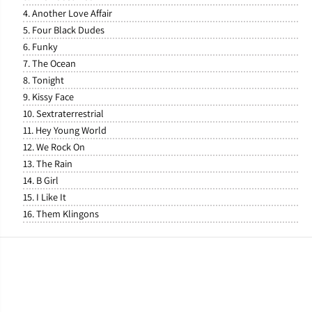
4. Another Love Affair
5. Four Black Dudes
6. Funky
7. The Ocean
8. Tonight
9. Kissy Face
10. Sextraterrestrial
11. Hey Young World
12. We Rock On
13. The Rain
14. B Girl
15. I Like It
16. Them Klingons