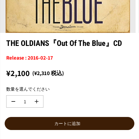
THE OLDIANS『Out Of The Blue』CD
Release : 2016-02-17
¥2,100
(¥2,310 税込)
通
常
数量を選んでください
価
格
数
数
量
量
を
を
減
増
カートに追加
ら
や
す
す