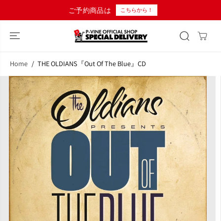
コンテンツにス
ご予約商品は
こちらから！
キップ
Home
THE OLDIANS『Out Of The Blue』CD
商品情報へスキ
ップ