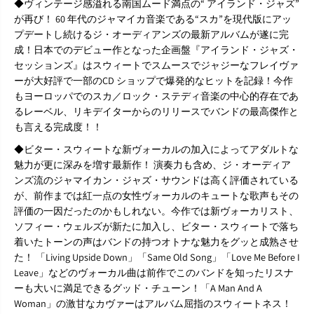
◆ヴィンテージ感溢れる南国ムード満点の“ アイランド・ジャズ”
D
D
が再び！ 60 年代のジャマイカ音楽である“スカ”を現代版にアッ
プデートし続けるジ・オーディアンズの最新アルバムが遂に完
成！日本でのデビュー作となった企画盤『アイランド・ジャズ・
セッションズ』はスウィートでスムースでジャジーなフレイヴァ
ーが大好評で一部のCD ショップで爆発的なヒットを記録！今作
もヨーロッパでのスカ／ロック・ステディ音楽の中心的存在であ
るレーベル、リキデイターからのリリースでバンドの最高傑作と
も言える完成度！！
◆ビター・スウィートな新ヴォーカルの加入によってアダルトな
魅力が更に深みを増す最新作！ 演奏力も含め、ジ・オーディア
ンズ流のジャマイカン・ジャズ・サウンドは高く評価されている
が、前作までは紅一点の女性ヴォーカルのキュートな歌声もその
評価の一因だったのかもしれない。今作では新ヴォーカリスト、
ソフィー・ウェルズが新たに加入し、ビター・スウィートで落ち
着いたトーンの声はバンドの持つオトナな魅力をグッと成熟させ
た！ 「Living Upside Down」「Same Old Song」「Love Me Before I
Leave」などのヴォーカル曲は前作でこのバンドを知ったリスナ
ーも大いに満足できるグッド・チューン！「A Man And A
Woman」の激甘なカヴァーはアルバム屈指のスウィートネス！