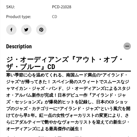
T
T
H
H
SKU:
PCD-21028
E
E
Product type:
CD
O
O
L
L
D
D
I
I
A
A
N
N
Description
S
S
『
『
ジ・オーディアンズ『アウト・オブ・
O
O
ザ・ブルー』CD
u
u
t
t
寒い季節に心を温めてくれる、南国ムード満点の“アイランド・
O
O
ジャズ”が帰ってきた！ スペイン発のスウィートでスムースなジ
f
f
ャマイカン・ジャズ・バンド、ジ・オーディアンズによるスタジ
T
T
h
h
オ・アルバム新作が完成！日本デビュー作『アイランド・ジャ
e
e
ズ・セッションズ』が爆発的ヒットを記録し、日本のCD ショッ
B
B
プのジャズ・カテゴリーに“アイランド・ジャズ”という風穴を開
l
l
けてから早3 年。紅一点の女性ヴォーカリストの変更により、さ
u
u
e
e
らにアダルティーで艶やかなヴォーカリストを迎えての新生ジ・
』
』
オーディアンズによる最高傑作の誕生！
C
C