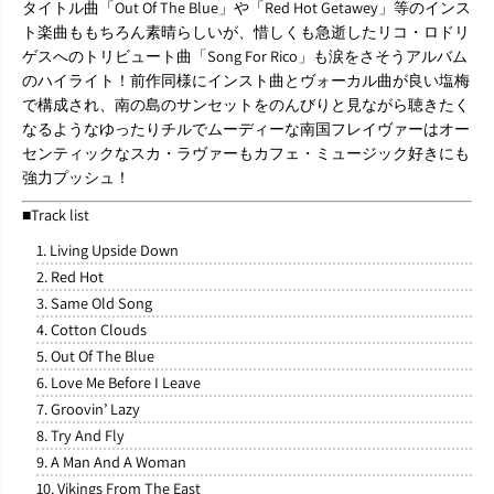
タイトル曲「Out Of The Blue」や「Red Hot Getawey」等のインス
ト楽曲ももちろん素晴らしいが、惜しくも急逝したリコ・ロドリ
ゲスへのトリビュート曲「Song For Rico」も涙をさそうアルバム
のハイライト！前作同様にインスト曲とヴォーカル曲が良い塩梅
で構成され、南の島のサンセットをのんびりと見ながら聴きたく
なるようなゆったりチルでムーディーな南国フレイヴァーはオー
センティックなスカ・ラヴァーもカフェ・ミュージック好きにも
強力プッシュ！
■Track list
1. Living Upside Down
2. Red Hot
3. Same Old Song
4. Cotton Clouds
5. Out Of The Blue
6. Love Me Before I Leave
7. Groovin’ Lazy
8. Try And Fly
9. A Man And A Woman
10. Vikings From The East