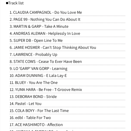
■Track list
1. CLAUDIA CAMPAGNOL - Do You Love Me
2. PAGE 99 - Nothing You Can Do About It
3. MARTIN & GARP - Take A Minute
4. ANDREAS ALEMAN - Helplessly In Love
5. SUPER DB - Open Line To Me
6. JAMIE HOSMER - Can't Stop Thinking About You
7. LAWRENCE - Probably Up
8. STATE COWS - Cease To Ever Have Been
9. LO 'GARP' VAN GORP - Learning
10. ADAM DUNNING - E Lala Lay-E
11. BLUEY - You Are The One
12. YUMA HARA - Be Free - T-Groove Remix
13. DEBORAH BOND - Stride
14. Pastel - Let You
15. COLA BOYY - For The Last Time
16. edbl - Table For Two
17. ACE HASHIMOTO - Affection