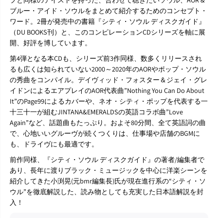
T
T
ブルー・アイド・ソウルをまとめて紹介するためのコンセプト・
o
o
ワード。2冊が発売中の書籍『シティ・ソウル ディスクガイド』
d
d
（DU BOOKS刊）と、このコンピレーションCDシリーズを軸に展
a
a
y
y
開、好評を博しています。
&
&
第4弾となる本CDも、シリーズ前3作同様、数多くリリースされ
#
#
3
3
るも広くは知られていない2000～2020年のAORやポップ・ソウル
9
9
の秀曲をコンパイル。デイヴィッド・フォスター＆ジェイ・グレ
;
;
イドンによるエアプレイのAOR代表曲”Nothing You Can Do About
s
s
It”のPage99によるカバーや、ネオ・シティ・ポップを代表する一
S
S
o
o
十三十一が組むJINTANA&EMERALDSの英語コラボ曲”Love
u
u
Again”など、話題曲もたっぷり。およそ80分間、全て英語詞の曲
l
l
で、心地いいグルーヴが続くつくりは、仕事場や店舗のBGMに
,
,
も、ドライヴにも最適です。
A
A
O
O
前作同様、『シティ・ソウル ディスクガイド』の著者/編集者で
R
R
あり、長年に渡りブラック・ミュージックを中心に洋楽シーンを
&
&
紹介してきた小渕晃(元bmr編集長)氏が現在進行系の“シティ・ソ
a
a
m
m
ウル”を徹底解説した、読み物としても充実した日本語解説を封
p
p
入！
;
;
B
B