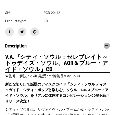
す
す
V
V
.
.
SKU:
PCD-20442
A
A
Product type:
CD
.
.
『
『
C
C
i
i
t
t
y
y
Description
S
S
o
o
V.A.『シティ・ソウル：セレブレイト～
u
u
トゥデイズ・ソウル、AOR＆ブルー・ア
l
l
:
:
イド・ソウル』CD
C
C
★監修・解説：小渕 晃(元bmr編集長/City Soul)
e
e
l
l
新たな切り口で話題のディスクガイド『シティ・ソウル ディス
e
e
クガイド～シティ・ポップと楽しむ、ソウル、AOR &ブルー・ア
b
b
r
r
イド・ソウル』をリアルに体感するコンピレーションCD第4弾が
a
a
リリース決定！
t
t
e
e
シティ・ソウルは、リヴァイヴァル・ブームが続くシティ・ポッ
-
-
プと同様のテイストを持った、合わせて聴きたいソウル、AOR &