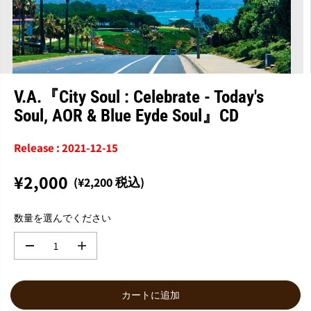
V.A.『City Soul : Celebrate - Today's
Soul, AOR & Blue Eyde Soul』CD
Release : 2021-12-15
¥2,000
(¥2,200 税込)
通
常
数量を選んでください
価
格
数
数
量
量
を
を
減
増
カートに追加
ら
や