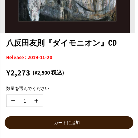
八反田友則『ダイモニオン』CD
Release : 2019-11-20
¥2,273
(¥2,500 税込)
通
常
数量を選んでください
価
格
数
数
量
量
を
を
減
増
カートに追加
ら
や
す
す