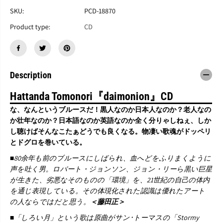
八
八
反
反
SKU:
PCD-18870
田
田
Product type:
CD
友
友
則
則
『
『
ダ
ダ
イ
イ
Description
モ
モ
ニ
ニ
オ
オ
Hattanda Tomonori『daimonion』CD
ン
ン
な、なんというブルースだ！黒人なのか日本人なのか？老人なの
』
』
か壮年なのか？日本語なのか英語なのか全く分りゃしねぇ、しか
C
C
し聴けばそんなこたぁどうでも良くなる。物凄い歌魂がドッペリ
D
D
とドグロを巻いている。
■80余年も前のブルースにしばられ、血へどをふりまくように
声を吐く男。ロバート・ジョンソン、ジョン・リーら黒い巨星
が生きた、劣悪なそのものの「環境」を、21世紀の自己の体内
を通じ表現している。その体現化された認識は優れたアート
の人ならではだと思う。
＜藤田正＞
■「しろい月」という歌は原曲がサン･トーマスの「Stormy