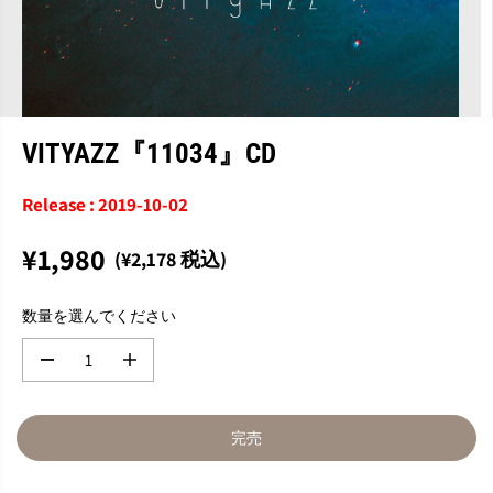
VITYAZZ『11034』CD
Release : 2019-10-02
¥1,980
(¥2,178 税込)
通
完
常
売
数量を選んでください
価
格
数
数
量
量
を
を
減
増
完売
ら
や
す
す