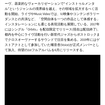
ーヴ、器楽的なヴォーカリゼーションで“インストゥルメンタ
ル”というジャンルの境界線を越え、その領域を拡大するべく活
動を開始。ライヴやMusic Videoでは、VJ映像やコンテンポラリー
ダンスとの共演など、「空間自体を一つの作品として体感する」
インスタレーションにも通じる表現活動も展開している。2017年
にはシングル『Orbits』を配信限定でリリース(現在は配信終了)、
都内を中心にライヴ活動を行い新世代ジャズからポストロックま
でクロスオーヴァーするサウンドで注目を集める。2019年にはゲ
ストアクトとして参加していた嘴音杏(Voice)が正式メンバーとし
て加入、待望の1stフルアルバムを6月にリリースする。