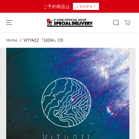
コンテンツにス
10,000円以上のご購入で日本国内送料無料！
キップ
Home
VITYAZZ『11034』CD
商品情報へスキ
ップ