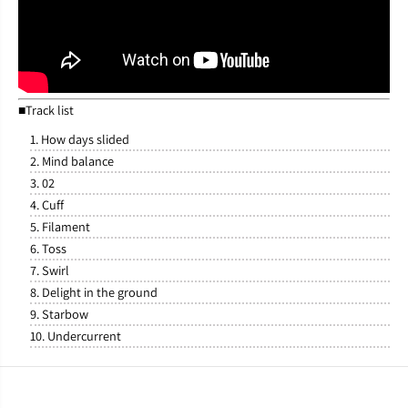
■Track list
1. How days slided
2. Mind balance
3. 02
4. Cuff
5. Filament
6. Toss
7. Swirl
8. Delight in the ground
9. Starbow
10. Undercurrent