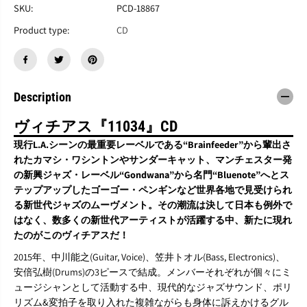
V
V
SKU:
PCD-18867
I
I
T
T
Product type:
CD
Y
Y
A
A
Z
Z
Z
Z
『
『
Description
1
1
1
1
ヴィチアス『11034』CD
0
0
3
3
現行L.A.シーンの最重要レーベルである“Brainfeeder”から輩出さ
4
4
れたカマシ・ワシントンやサンダーキャット、マンチェスター発
』
』
の新興ジャズ・レーベル“Gondwana”から名門“Bluenote”へとス
C
C
D
D
テップアップしたゴーゴー・ペンギンなど世界各地で見受けられ
る新世代ジャズのムーヴメント。その潮流は決して日本も例外で
はなく、数多くの新世代アーティストが活躍する中、新たに現れ
たのがこのヴィチアスだ！
2015年、中川能之(Guitar, Voice)、笠井トオル(Bass, Electronics)、
安倍弘樹(Drums)の3ピースで結成。メンバーそれぞれが個々にミ
ュージシャンとして活動する中、現代的なジャズサウンド、ポリ
リズム&変拍子を取り入れた複雑ながらも身体に訴えかけるグル