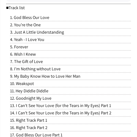
■Track list
1. God Bless Our Love
2. You're the One
3. Just A Little Understanding
4. Yeah - I Love You
5. Forever
6. Wish I Knew
7. The Gift of Love
8. I'm Nothing without Love
9. My Baby Know How to Love Her Man
10. Weakspot
11. Hey Diddle Diddle
12. Goodnight My Love
13. I Can't See Your Love (for the Tears in My Eyes) Part 1
14. I Can't See Your Love (for the Tears in My Eyes) Part 2
15. Right Track Part 1
16. Right Track Part 2
17. God Bless Our Love Part 1