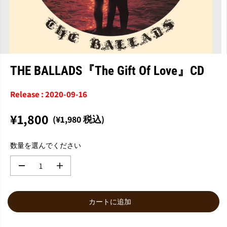
THE BALLADS『The Gift Of Love』CD
Release : 2020-09-16
¥1,800
(¥1,980 税込)
通
常
数量を選んでください
価
格
数
数
量
量
を
を
減
増
カートに追加
ら
や
す
す