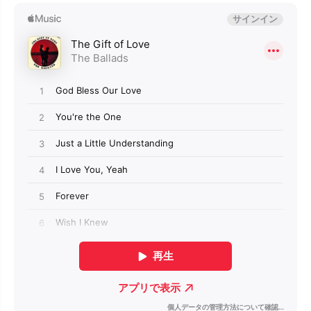
C
C
D
D