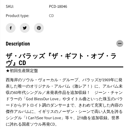
T
T
H
H
SKU:
PCD-18046
E
E
Product type:
CD
B
B
A
A
L
L
L
L
A
A
D
D
Description
S
S
『
『
ザ・バラッズ『ザ・ギフト・オブ・ラ
T
T
ヴ』CD
h
h
e
e
★初回生産限定盤
G
G
i
i
西海岸のソウル・ヴォーカル・グループ、バラッズが1969年に発
f
f
表した唯一のオリジナル・アルバム（激レア！）に、アルバム未
t
t
収の60年代シングル／未発表作品を追加収録！ ジーン・チャン
O
O
ドラーの「God BlessOur Love」やタイトル曲といった珠玉のバラ
f
f
L
L
ードからデトロイト調のダンサーまで、きわめて充実した内容の
o
o
傑作アルバムに、イギリスのノーザン・シーンで高い人気を誇る
v
v
シングル「I Can’tSee Your Love」等々、計8曲を追加収録。世界
e
e
に誇れる国産ソウル再発CD。
』
』