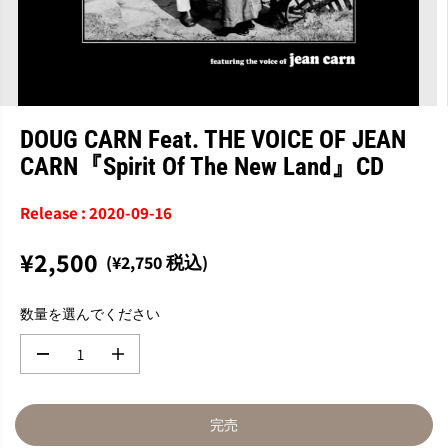
DOUG CARN Feat. THE VOICE OF JEAN
CARN『Spirit Of The New Land』CD
Release : 2020-09-16
¥2,500
(¥2,750 税込)
通
完
常
売
数量を選んでください
価
格
数
数
量
量
を
を
減
増
完売
ら
や