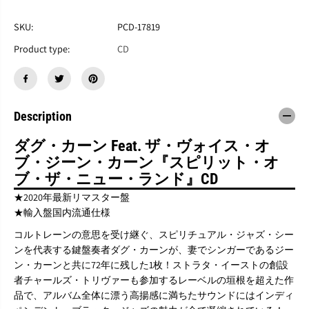
す
す
D
D
SKU:
PCD-17819
O
O
U
U
Product type:
CD
G
G
C
C
A
A
R
R
N
N
Description
F
F
e
e
a
a
ダグ・カーン Feat. ザ・ヴォイス・オ
t
t
ブ・ジーン・カーン『スピリット・オ
.
.
ブ・ザ・ニュー・ランド』CD
T
T
H
H
★2020年最新リマスター盤
E
E
★輸入盤国内流通仕様
V
V
O
O
コルトレーンの意思を受け継ぐ、スピリチュアル・ジャズ・シー
I
I
ンを代表する鍵盤奏者ダグ・カーンが、妻でシンガーであるジー
C
C
ン・カーンと共に72年に残した1枚！ストラタ・イーストの創設
E
E
者チャールズ・トリヴァーも参加するレーベルの垣根を超えた作
O
O
F
F
品で、アルバム全体に漂う高揚感に満ちたサウンドにはインディ
J
J