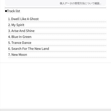
d
d
』
』
■Track list
C
C
D
D
1. Dwell Like A Ghost
2. My Spirit
3. Arise And Shine
4. Blue In Green
5. Trance Dance
6. Search For The New Land
7. New Moon