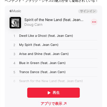
ペンデント・ブラック・ジャズの魅力が全て凝縮されている！
E
E
A
A
N
N
C
C
A
A
R
R
N
N
『
『
S
S
p
p
i
i
r
r
i
i
t
t
O
O
f
f
T
T
h
h
e
e
N
N
e
e
w
w
L
L
a
a
n
n