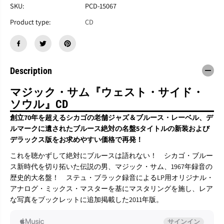
M
M
SKU:
PCD-15067
A
A
G
G
Product type:
CD
I
I
C
C
S
S
A
A
M
M
Description
『
『
W
W
マジック・サム『ウェスト・サイド・
e
e
s
s
ソウル』CD
t
t
創立70年を超えるシカゴの老舗ジャズ＆ブルース・レーベル、デ
S
S
i
i
ルマークに遺されたブルース絶対の名盤5タイトルの新装および
d
d
デラックス版をお求めやすい価格で再発！
e
e
S
S
これを聴かずして絶対にブルースは語れない！ シカゴ・ブルー
o
o
ス新時代を切り拓いた伝説の男、マジック・サム、1967年録音の
u
u
歴史的大名盤！ ステュ・ブラック録音によるLP用オリジナル・
l
l
アナログ・ミックス・マスターを基にマスタリングを施し、レア
』
』
な写真をブックレットに追加掲載した2011年版。
C
C
D
D