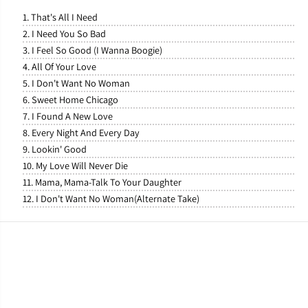
1. That's All I Need
2. I Need You So Bad
3. I Feel So Good (I Wanna Boogie)
4. All Of Your Love
5. I Don't Want No Woman
6. Sweet Home Chicago
7. I Found A New Love
8. Every Night And Every Day
9. Lookin' Good
10. My Love Will Never Die
11. Mama, Mama-Talk To Your Daughter
12. I Don't Want No Woman(Alternate Take)