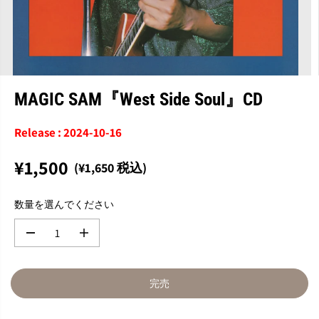
MAGIC SAM『West Side Soul』CD
Release : 2024-10-16
¥1,500
(¥1,650 税込)
通
完
常
売
数量を選んでください
価
格
数
数
量
量
を
を
減
増
完売
ら
や
す
す