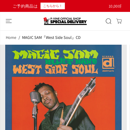
コンテンツにス
10,000円以上のご購入で日本国内送料無料！
！
キップ
Home
MAGIC SAM『West Side Soul』CD
商品情報へスキ
ップ