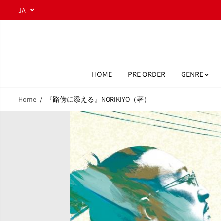
コンテンツにスキ
JA
ップ
HOME
PRE ORDER
GENRE
Home
『路傍に添える』NORIKIYO（著）
商品情報へスキッ
プ