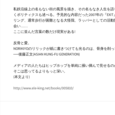
私鉄沿線上の名もない街の風景を描き、その名もなき人生を語
くポリティクスも述べる。予見的な内容だった2007年の『EXI
リング、通常歩行が困難となる大怪我、ラッパーとしての活動開始、SD 
会い……
ここに並んだ言葉の数だけ現実がある!
反骨と愛。
NORIKIYOのリリックが紙に書きつけても光るのは、骨身を削
──後藤正文(ASIAN KUNG-FU GENERATION)
メディアの人たちはヒップホップを単純に掻い摘んで見せるの
そこは思ってるよりもっと深い。
(本文より)
http://www.ele-king.net/books/005810/