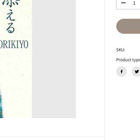
数
量
を
減
ら
す
『
路
SKU:
傍
に
Product type
添
え
る
』
N
O
R
I
K
I
Y
O
（
著