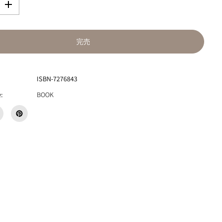
数
量
を
増
完売
や
す
『
路
ISBN-7276843
傍
に
:
BOOK
添
え
る
』
N
O
R
I
K
I
Y
O
（
著