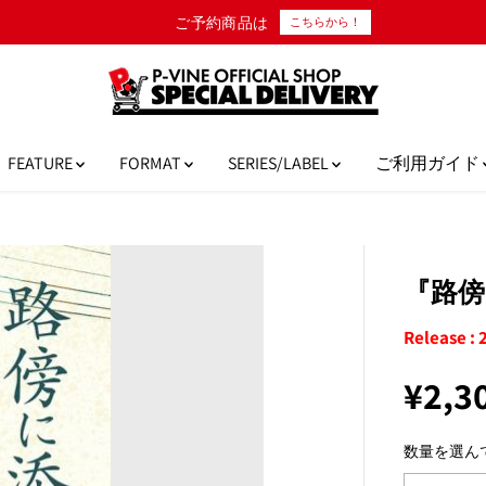
ご予約商品は
こちらから！
FEATURE
FORMAT
SERIES/LABEL
ご利用ガイド
『路傍
Release : 
¥2,3
通
完
常
売
数量を選ん
価
格