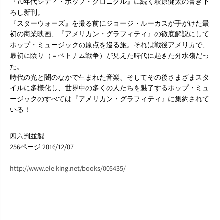
原
原
『70年代シティ・ポップ・クロニクル』に続く萩原健太の書き下
健
健
ろし新刊。
太
太
『スターウォーズ』を撮る前にジョージ・ルーカスが手がけた最
（
（
初の商業映画、『アメリカン・グラフィティ』の徹底解説にして
著
著
ポップ・ミュージックの原点を巡る旅。それは戦後アメリカで、
）
）
最初に陰り（＝ベトナム戦争）が見えた時代に起きた分水嶺だっ
た。
時代の光と闇のなかで生まれた音楽、そしてその後さまざまスタ
イルに多様化し、世界中の多くの人たちを魅了するポップ・ミュ
ージックのすべては『アメリカン・グラフィティ』に集約されて
いる！
四六判並製
256ページ 2016/12/07
http://www.ele-king.net/books/005435/