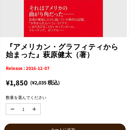
『アメリカン・グラフィティから
始まった』萩原健太（著）
Release : 2016-12-07
¥1,850
(¥2,035 税込)
通
常
数量を選んでください
価
格
数
数
量
量
を
を
減
増
カートに追加