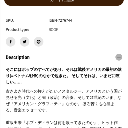
ら
や
す
す
『
『
ア
ア
SKU:
ISBN-7276744
メ
メ
Product type:
BOOK
リ
リ
カ
カ
ン
ン
・
・
グ
グ
Description
ラ
ラ
フ
フ
ィ
ィ
そこにはポップのすべてがあり、それは戦後アメリカの最初の陰
テ
テ
り(=ベトナム戦争)のなかで起きた。 そしてそれは、いまだに眩
ィ
ィ
しい……
か
か
ら
ら
古きよき時代への抑えがたいノスタルジー、アメリカという国が
始
始
見せる光（文化）と闇（政治）の合奏、そして21世紀のいま、な
ま
ま
ぜ『アメリカン・グラフィティ』なのか。 ほろ苦くも心温ま
っ
っ
る、音楽エッセーです。
た
た
』
』
重版出来『ボブ・ディランは何を歌ってきたのか』、ヒット作
萩
萩