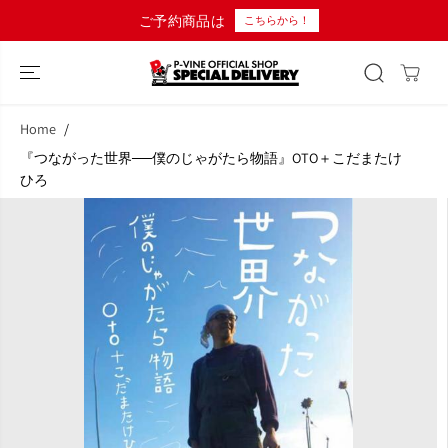
コンテンツにス
ご予約商品は
こちらから！
キップ
Home
『つながった世界──僕のじゃがたら物語』OTO＋こだまたけ
ひろ
商品情報へスキ
ップ