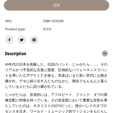
減
増
完売
ら
や
す
す
『
『
SKU:
ISBN-7276249
つ
つ
な
な
Product type:
BOOK
が
が
っ
っ
た
た
世
世
界
界
Description
─
─
─
─
80年代の日本を疾駆した、伝説のバンド、じゃがたら……。その
僕
僕
リアルかつ予見的な言葉と態度、圧倒的なパフォーマンスでバン
の
の
じ
じ
ドを導いた江戸アケミ亡き後も、音楽はいまだ若い世代にも聴き
ゃ
ゃ
継がれ、デモに繰り出す人たちのなかに、都会でもんもんと暮ら
が
が
している人たちに語り継がれている。
た
た
ら
ら
じゃがたらは、音楽的には、アフロビート、ファンク、ダブの異
物
物
種交配に特徴を持っている。その音楽面において重要な役割を果
語
語
たしていたのは、ギタリストのOTOだった。彼がバンドのダブの
』
』
センスを注ぎ、ワールド・ミュージック的ヴィジョンをもたらし