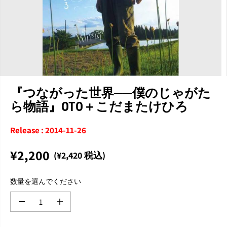
『つながった世界──僕のじゃがた
ら物語』OTO＋こだまたけひろ
Release : 2014-11-26
¥2,200
(¥2,420 税込)
通
完
常
売
数量を選んでください
価
格
数
数
量
量
を
を