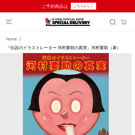
コンテンツにス
ご予約商品は
こちらから！
キップ
Home
『伝説のイラストレーター 河村要助の真実』河村要助（著）
商品情報へスキ
ップ