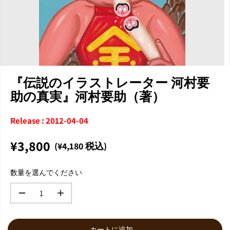
『伝説のイラストレーター 河村要
助の真実』河村要助（著）
Release : 2012-04-04
¥3,800
(¥4,180 税込)
通
常
数量を選んでください
価
格
数
数
量
量
を
を
減
増
カートに追加