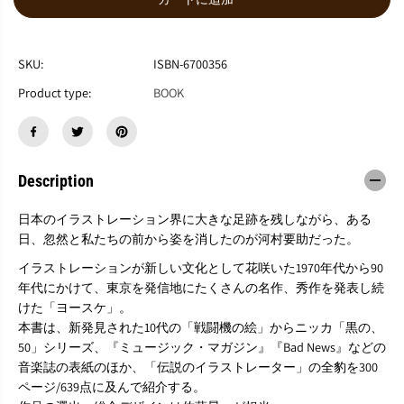
ら
や
す
す
『
『
伝
伝
SKU:
ISBN-6700356
説
説
Product type:
BOOK
の
の
イ
イ
ラ
ラ
ス
ス
ト
ト
Description
レ
レ
ー
ー
タ
タ
日本のイラストレーション界に大きな足跡を残しながら、ある
ー
ー
日、忽然と私たちの前から姿を消したのが河村要助だった。
河
河
イラストレーションが新しい文化として花咲いた1970年代から90
村
村
要
要
年代にかけて、東京を発信地にたくさんの名作、秀作を発表し続
助
助
けた「ヨースケ」。
の
の
本書は、新発見された10代の「戦闘機の絵」からニッカ「黒の、
真
真
50」シリーズ、『ミュージック・マガジン』『Bad News』などの
実
実
音楽誌の表紙のほか、「伝説のイラストレーター」の全豹を300
』
』
ページ/639点に及んで紹介する。
河
河