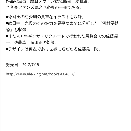
村
村
作品の選出、総合デザインは佐藤晃一が担当。
要
要
全音楽ファン必読必見必殺の一冊である。
助
助
■今回氏の幼少期の貴重なイラストも収録。
（
（
著
著
■故田中一光氏のその魅力を見事なまでに分析した「河村要助
）
）
論」も収録。
■また2011年ギンザ・リクルートで行われた展覧会での佐藤晃
一、佐藤卓、藤田正の対談。
■デザインは僚友であり世界に名だたる佐藤晃一氏。
発売日：2012/7/18
http://www.ele-king.net/books/004612/