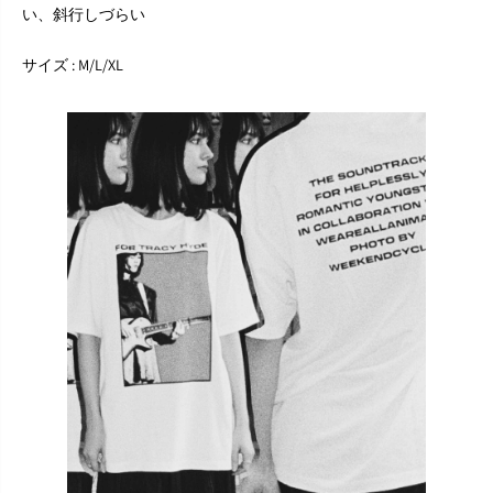
k
k
い、斜行しづらい
T
T
-
-
S
S
サイズ : M/L/XL
h
h
i
i
r
r
t
t