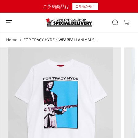
コンテンツにス
ご予約商品は
10,
こちらから！
キップ
Home
FOR TRACY HYDE × WEAREALLANIMALS...
商品情報へスキ
ップ