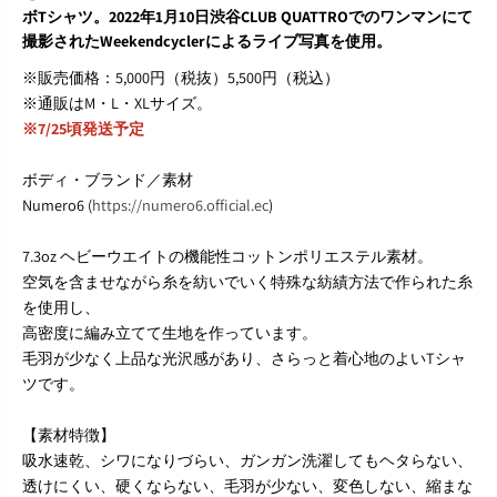
ボTシャツ。2022年1月10日渋谷CLUB QUATTROでのワンマンにて
E
E
A
A
撮影されたWeekendcyclerによるライブ写真を使用。
R
R
※販売価格：5,000円（税抜）5,500円（税込）
E
E
A
A
※通販はM・L・XLサイズ。
L
L
※7/25頃発送予定
L
L
A
A
ボディ・ブランド／素材
N
N
I
I
Numero6 (
https://numero6.official.ec
)
M
M
A
A
7.3oz ヘビーウエイトの機能性コットンポリエステル素材。
L
L
S
S
空気を含ませながら糸を紡いでいく特殊な紡績方法で作られた糸
/
/
を使用し、
S
S
高密度に編み立てて生地を作っています。
o
o
毛羽が少なく上品な光沢感があり、さらっと着心地のよいTシャ
u
u
n
n
ツです。
d
d
t
t
【素材特徴】
r
r
a
a
吸水速乾、シワになりづらい、ガンガン洗濯してもヘタらない、
c
c
透けにくい、硬くならない、毛羽が少ない、変色しない、縮まな