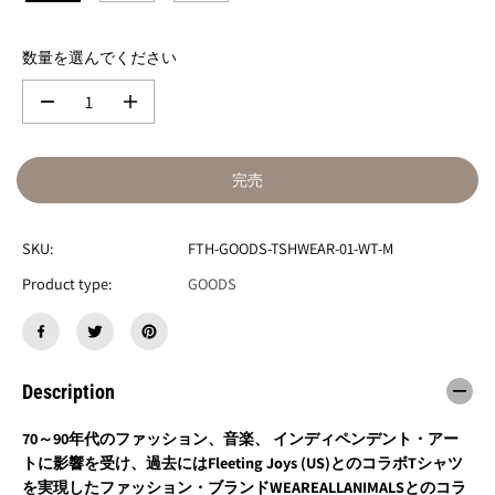
数量を選んでください
数
数
量
量
を
を
減
増
完売
ら
や
す
す
F
F
SKU:
FTH-GOODS-TSHWEAR-01-WT-M
O
O
R
R
Product type:
GOODS
T
T
R
R
A
A
C
C
Y
Y
Description
H
H
Y
Y
D
D
70～90年代のファッション、音楽、 インディペンデント・アー
E
E
トに影響を受け、過去にはFleeting Joys (US)とのコラボTシャツ
×
×
を実現したファッション・ブランドWEAREALLANIMALSとのコラ
W
W