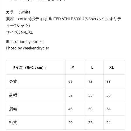
m
m
i
i
カラー : white
n
n
素材：cotton(ボディはUNITED ATHLE 5001-1(5.6oz) ハイクオリテ
’
’
ィーTシャツ)
D
D
o
o
サイズ : M/L/XL
n
n
Illustration by eureka
u
u
t
t
Photo by Weekendcycler
s
s
T
T
-
-
M
L
XL
サイズ （単位：cm）:
s
s
h
h
i
i
身丈
69
73
77
r
r
t
t
身幅
52
55
58
肩幅
46
50
54
袖丈
20
22
24