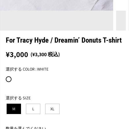
For Tracy Hyde / Dreamin’ Donuts T-shirt
¥3,000
(¥3,300 税込)
通
完
常
売
選択する COLOR :
WHITE
価
格
選択する SIZE
M
L
XL
数量を選んでください