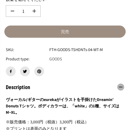
数
数
量
量
を
を
減
増
完売
ら
や
す
す
F
F
SKU:
FTH-GOODS-TSHDNTs-04-WT-M
o
o
r
r
Product type:
GOODS
T
T
r
r
a
a
c
c
y
y
Description
H
H
y
y
d
d
ヴォーカル/ギターのeurekaがイラストを手掛けたDreamin’
e
e
Donuts Tシャツ。ボディカラーは、「white」の1種、サイズは
/
/
M~XL。
D
D
r
r
※販売価格：3,000円（税抜）3,300円（税込）
e
e
※プリントは表面のみとなります
a
a