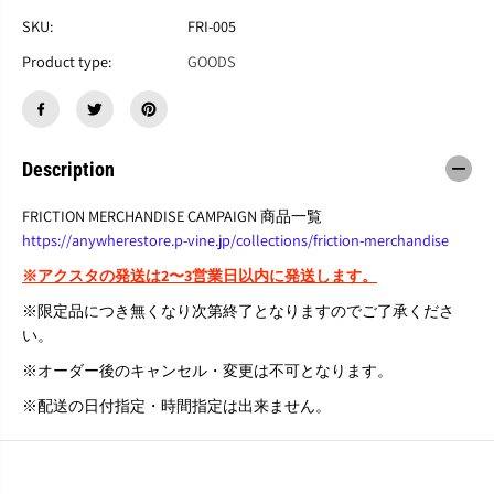
F
F
R
R
SKU:
FRI-005
I
I
Product type:
GOODS
C
C
T
T
I
I
O
O
N
N
A
A
Description
C
C
R
R
FRICTION MERCHANDISE CAMPAIGN 商品一覧
Y
Y
https://anywherestore.p-vine.jp/collections/friction-merchandise
L
L
I
I
※アクスタの発送は2〜3営業日以内に発送します。
C
C
S
S
※限定品につき無くなり次第終了となりますのでご了承くださ
T
T
い。
A
A
N
N
※オーダー後のキャンセル・変更は不可となります。
D
D
0
0
※配送の日付指定・時間指定は出来ません。
1
1
（
（
サ
サ
イ
イ