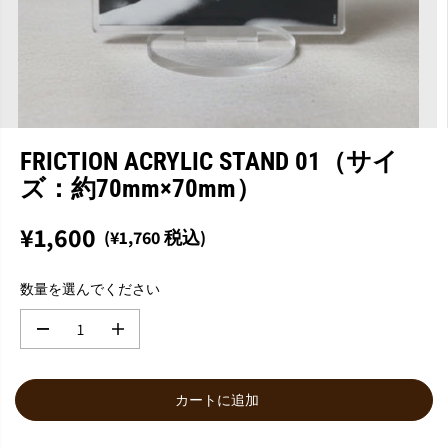
FRICTION ACRYLIC STAND 01（サイ
ズ：約70mm×70mm）
¥1,600
(¥1,760 税込)
通
常
数量を選んでください
価
格
数
数
量
量
を
を
減
増
カートに追加
ら
や
す
す