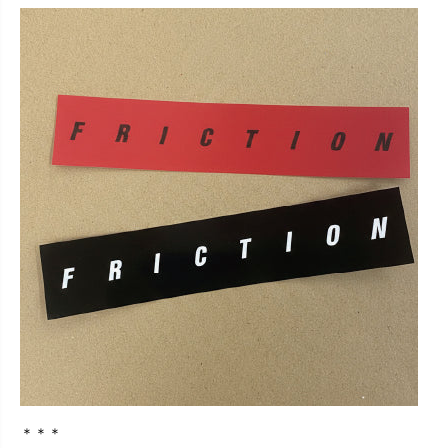
ト
ト
プ
プ
リ
リ
ン
ン
ト
ト
）
）
＊＊＊