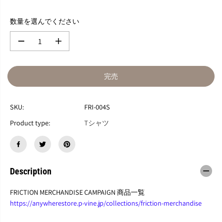
数量を選んでください
数
数
量
量
を
を
減
増
完売
ら
や
す
す
F
F
SKU:
FRI-004S
R
R
I
I
Product type:
Tシャツ
C
C
T
T
I
I
O
O
N
N
Description
T
T
-
-
S
S
FRICTION MERCHANDISE CAMPAIGN 商品一覧
H
H
https://anywherestore.p-vine.jp/collections/friction-merchandise
I
I
R
R