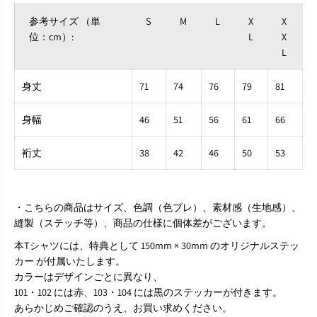
T
T
S
S
参考サイズ （単
S
M
L
X
X
1
1
位：cm）:
L
X
0
0
L
4
4
（
（
ボ
ボ
身丈
71
74
76
79
81
デ
デ
ィ
ィ
身幅
46
51
56
61
66
カ
カ
ラ
ラ
ー
ー
裄丈
38
42
46
50
53
：
：
ブ
ブ
ラ
ラ
ッ
ッ
・こちらの商品はサイズ、色調（色ブレ）、素材感（生地感）、
ク
ク
縫製（ステッチ等）、商品の仕様に個体差がございます。
/
/
イ
イ
本Tシャツには、特典として 150mm × 30mm のオリジナルステッ
ン
ン
カー が付属いたします。
ク
ク
カラーはデザインごとに異なり、
ジ
ジ
101・102 には赤、103・104 には黒のステッカーが付きます。
ェ
ェ
あらかじめご確認のうえ、お買い求めください。
ッ
ッ