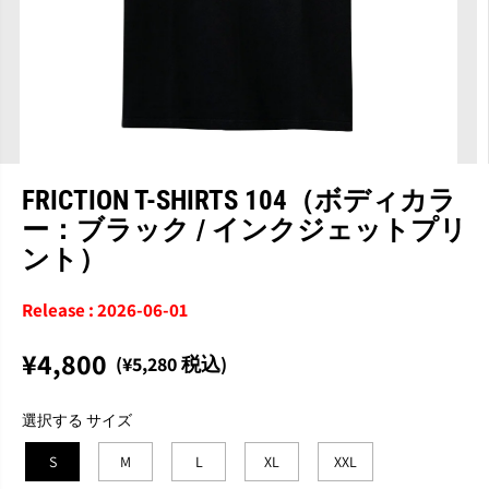
FRICTION T-SHIRTS 104（ボディカラ
ー：ブラック / インクジェットプリ
ント）
Release : 2026-06-01
¥4,800
(¥5,280 税込)
通
完
常
売
選択する サイズ
価
格
S
M
L
XL
XXL