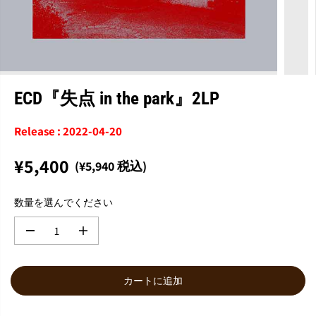
ECD『失点 in the park』2LP
Release : 2022-04-20
¥5,400
(¥5,940 税込)
通
常
数量を選んでください
価
格
数
数
量
量
を
を
減
増
カートに追加
ら
や
す
す