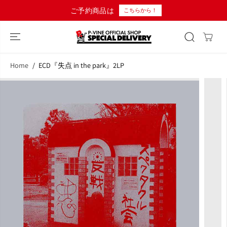
コンテンツにス
ご予約商品は
こちらから！
キップ
Home
ECD『失点 in the park』2LP
商品情報へスキ
ップ