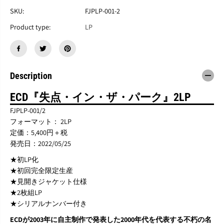
E
E
C
C
SKU:
FJPLP-001-2
D
D
Product type:
LP
『
『
失
失
点
点
i
i
n
n
t
t
Description
h
h
e
e
ECD『失点・イン・ザ・パーク』2LP
p
p
a
a
FJPLP-001/2
r
r
フォーマット： 2LP
k
k
定価：5,400円＋税
』
』
発売日：2022/05/25
2
2
L
L
★初LP化
P
P
★初回完全限定生産
★見開きジャケット仕様
★2枚組LP
★シリアルナンバー付き
ECDが2003年に自主制作で発表した2000年代を代表する不朽の名