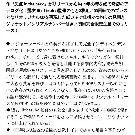
作『失点 in the park』がリリースから約19年の時を経て奇跡のア
ナログ化！盟友illicit tsuboi監修のもと2枚組／33回転でのプレス
となりオリジナルCDを再現した紙ジャケ仕様かつ拘りの見開き
ジャケット／シリアルナンバー付き／初回完全限定生産でのリリ
ース！
◆ メジャーレーベルとの契約を終了して完全インディペンデン
トとなり、ECD自身で全てを制作したアルバム『失点 in the
park』。それまでに身に着けたスキル、ギミックなどを一切排
し、生身のECDが淡々と感情を吐露する衝撃的内容は発売当初、
困惑と戸惑いをリスナーに巻き起こしたものの、従来の狭いカテ
ゴリーから脱却して新たなる音楽荒野を目指す、その姿勢がやが
て大きな共感を呼び、口コミによってHIP-HOPリスナー以外にも
その存在が知られるところとなり、現在ではJ-POPの名盤として
も語り継がれている名作中の名作。2003年のオリジナル・リリー
スから約19年の時を経て奇跡のアナログ化が実現。
◆ 盟友illicit tsuboi監修のもと全8曲をあえて2枚組／33回転で製作
することで作品のイメージをさらに増幅させるゴリゴリなサウン
ドに仕上げられている。
◆ 2003年に杉並区の公園の公衆トイレで起きた落書き事件の写