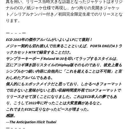
真を用い、リリース当時大きな話題となったジャケットはオリジ
ナルのCD／紙ジャケ仕様で再現し、かつ拘りの見開きジャケッ
ト／シリアルナンバー付き／初回完全限定生産でのリリースとな
ります。
ー－－－ー
ECD 2003年の傑作アルバムがいよいよLPにて復刻！
メジャー契約も切れ彼1人で出来ることといえば、PORTA ONEの4トラ
ックカセットMTRで録音することだけ。
サンプラーキーボードRoland W-30を叩いてラップするスタイルは、
正にアコギ弾き語りスタイルのHiphop版そのものであり、彼史上最も
シンプルかつ鋭い内容に自他共に「これを超えることは不可能」と言
わしめたアルバムでもある。
個人的にもエポックメイクだと思っており、しかるべきフォーマット
で出さないと意味がないと思い収録時間度外視で2LPフォーマットで
リリースさせて頂くことになりました。これはECD本人の夢でもあ
り、こうして2022年に叶ったことは大変意義があるなと。
これでまたECDに足りなかったピースが埋まった。
感謝。
---The Anticipation Illicit Tsuboi
ー－－－－