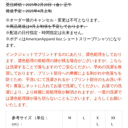
受注締切：2025年2月28日（金）正午
ジ
ジ
ャ
ャ
発送予定：2025年4月上旬
ケ
ケ
※オーダー後のキャンセル・変更は不可となります。
ッ
ッ
※商品発送は4月上旬頃を予定しております。
ト
ト
T
T
※配送の日付指定・時間指定は出来ません。
シ
シ
※ボディはAmericanApparel 6oz ショートスリーブTシャツになり
ャ
ャ
ます。
ツ
ツ
インクジェットでプリントするのにあたり、
濃色処理をしており
ます。
濃色処理の前処理の跡が残る場合がございますが、
こちら
は洗濯することで落ちますのでご安心ください。
早めの洗濯を推
奨しております。
プリント部分への摩擦による剥がれや色落ちを
防ぐため、
手洗いにて洗濯されるか（プリント部分のもみ洗い不
可）
裏返しネットに入れてお湯で洗濯してください。
お湯での洗
濯により、より綺麗に前処理痕が解消されますが、
一度の洗濯で
は濃色処理跡が落ち切らないこともございます。
よろしくお願い
いたします。
参考サイズ （単位：
M
L
X
XX
cm）:
L
L