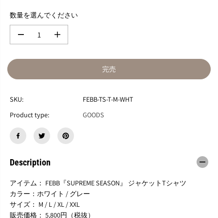
数量を選んでください
数
数
量
量
を
を
減
増
完売
ら
や
す
す
F
F
SKU:
FEBB-TS-T-M-WHT
E
E
B
B
Product type:
GOODS
B
B
『
『
T
T
H
H
E
E
Description
S
S
E
E
A
A
アイテム： FEBB『SUPREME SEASON』 ジャケットTシャツ
S
S
カラー：ホワイト / グレー
O
O
サイズ： M / L / XL / XXL
N
N
販売価格： 5,800円（税抜）
』
』