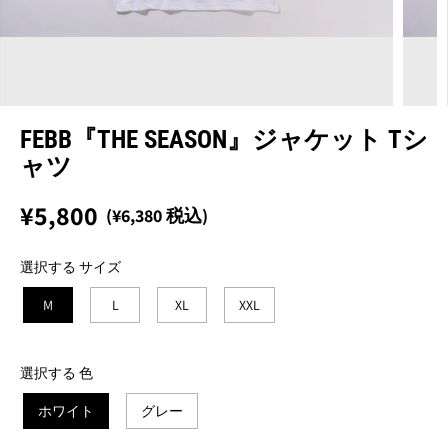
FEBB『THE SEASON』ジャケット Tシ
ャツ
¥5,800
(¥6,380 税込)
通
完
常
売
選択する サイズ
価
格
M
L
XL
XXL
選択する 色
ホワイト
グレー