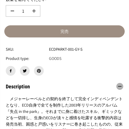
数
数
量
量
を
を
減
増
完売
ら
や
す
す
E
E
SKU:
ECDPARKT-001-GY-S
C
C
D
D
Product type:
GOODS
「
「
失
失
点
点
i
i
n
n
Description
t
t
h
h
メジャーレーベルとの契約を終了して完全インディペンデント
e
e
p
p
となり、ECD自身で全てを制作した2003年リリースのアルバム
a
a
『失点 in the park』。それまでに身に着けたスキル、ギミックな
r
r
どを一切排し、生身のECDが淡々と感情を吐露する衝撃的内容は
k
k
発売当初、困惑と戸惑いをリスナーに巻き起こしたものの、従来
」
」