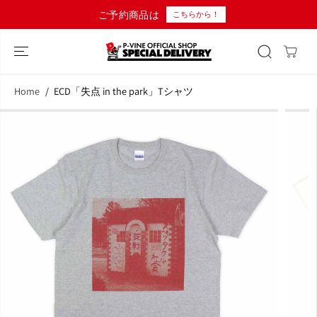
コンテンツにス
ご予約商品は
こちらから！
キップ
Home
ECD「失点 in the park」Tシャツ
商品情報へスキ
ップ