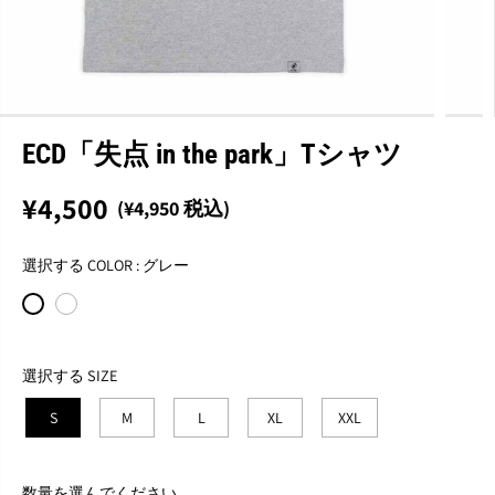
ECD「失点 in the park」Tシャツ
¥4,500
(¥4,950 税込)
通
完
常
売
選択する COLOR :
グレー
価
格
選択する SIZE
S
M
L
XL
XXL
数量を選んでください