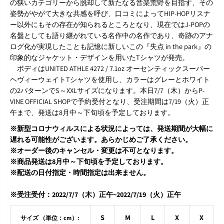
T
T
の狭いカテゴリーから脱却して新たなる音楽荒野を目指す、その
シ
シ
姿勢がやがて大きな共感を呼び、口コミによってHIP-HOPリスナ
ャ
ャ
ー以外にもその存在が知られるところとなり、現在ではJ-POPの
ツ
ツ
名盤としても語り継がれている名作中の名作であり、奇跡のアナ
ログ化が実現したことも記憶に新しいこの『失点 in the park』の
印象的なジャケット・デザインを用いたTシャツが発売。
ボディはUNITED ATHLE 4272 / 7.1oz オーセンティックスーパー
ヘヴィーウェイトTシャツを使用し、カラーはグレーとホワイト
の2パターンでS～XXLサイズになります。本日7/7（木）からP-
VINE OFFICIAL SHOPで予約受付となり、受注期間は7/19（火）正
午まで、発送は8月中～下旬頃を予定しております。
※新型コロナウィルスによる状況によっては、発送期間が大幅に
遅れる可能性がございます。あらかじめご了承ください。
※オーダー後のキャンセル・変更は不可となります。
※商品発送は8月中～下旬頃を予定しております。
※配送の日付指定・時間指定は出来ません。
※受注受付：2022/7/7（木）正午~2022/7/19（火）正午
S
M
L
X
X
サイズ （単位：cm）: