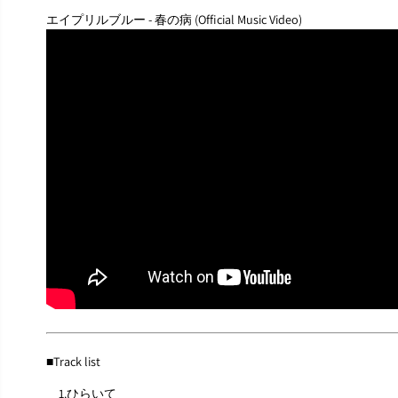
エイプリルブルー - 春の病 (Official Music Video)
■Track list
1.ひらいて