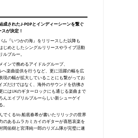
結成されたJ-POPとインディーシーンを繋ぐ
ースが決定！
ルバム『いつかの海』をリリースした以降も
をはじめとしたシングルリリースやライブ活動
リルブルー。
メインで務めるアイドルグループ、
／アイドルへ楽曲提供を行うなど、更に活躍の幅を広
表現の幅が拡大していることにも繋がってお
ゲイズだけではなく、海外のサウンドを彷彿さ
更にはUKのギターロックにも通じる楽曲まで
ろんエイプリルブルーらしい新シューゲイ
る。
でくるVo.船底春希が書いたリリックの世界
力のあるムラカミカイのギターが喜怒哀楽を
村岡佑樹と宮澤純一郎のリズム隊が完璧に遂