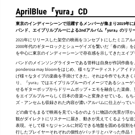
AprilBlue『yura』CD
東京のインディーシーンで活躍するメンバーが集まり2019年に
バンド、エイプリルブルーによる2ndアルバム『yura』のリリ
2021年にリリースした架空の映画をコンセプトにしたミニア
2000年代のギターロックとシューゲイズを繋いだ「春の病」
を中心に東京のインディーシーンで存在感を示してきたエイプ
バンドのメインソングライターである管梓は自身が作詞作曲を
ponderosa may bloomをはじめ、様々なアーティスト
げ様々なタイプの楽曲を手掛けてきた。それは今作でも大きく
り、『yura』ではエイプリルブルーのイメージであるシュー
せるギターポップからドリームポップ＋エモを融合した楽曲、
をエイプルブルーらしく日本の音楽へと変身させている。もち
ズ・アンセムも収録された内容が濃いアルバムに仕上がってい
どの曲でもまるで映画を見ているかのように物語の光景が浮かん
観がダイレクトにリスナーに届き、動きが見えてくるような迫
表現。そして様々なジャンルに対応できる地盤を固める役割を
行したプレイヤーそれぞれの個性がバッチリとハマった作品！