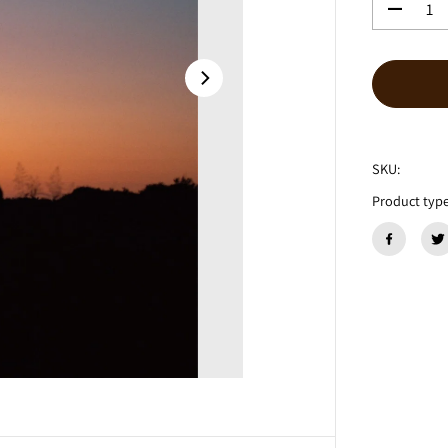
数
量
を
減
ら
す
エ
イ
SKU:
プ
リ
Product type
ル
ブ
ル
ー
『
y
u
r
a
』
C
D