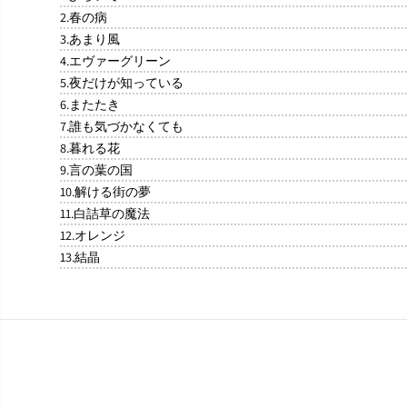
2.春の病
3.あまり風
4.エヴァーグリーン
5.夜だけが知っている
6.またたき
7.誰も気づかなくても
8.暮れる花
9.言の葉の国
10.解ける街の夢
11.白詰草の魔法
12.オレンジ
13.結晶