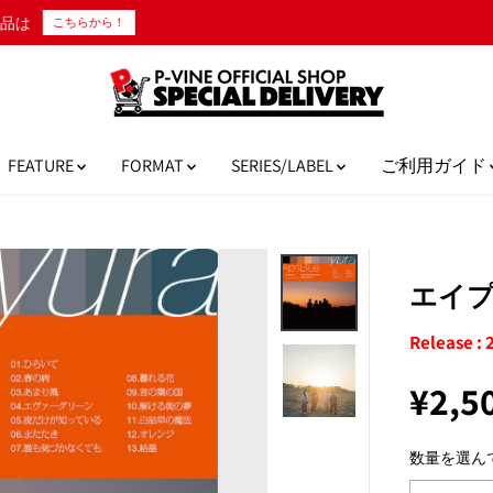
10,000円以上のご購入で日本国内送料無料！
FEATURE
FORMAT
SERIES/LABEL
ご利用ガイド
エイプ
Release :
¥2,5
通
常
数量を選ん
価
格