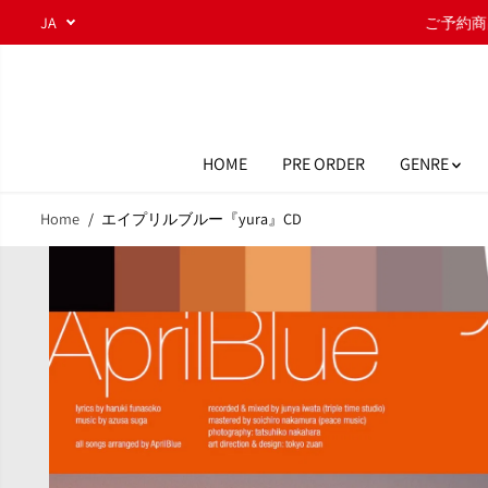
コンテンツにスキ
JA
ップ
HOME
PRE ORDER
GENRE
Home
エイプリルブルー『yura』CD
商品情報へスキッ
プ