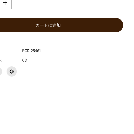
数
量
を
増
カートに追加
や
す
エ
イ
PCD-25461
プ
リ
:
CD
ル
ブ
ル
ー
『
y
u
r
a
』
C
D