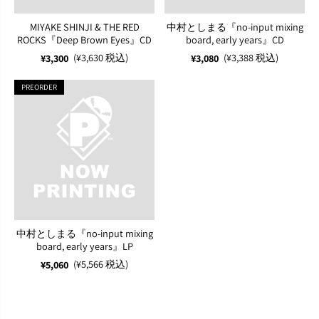
MIYAKE SHINJI & THE RED
中村としまる『no-input mixing
ROCKS『Deep Brown Eyes』CD
board, early years』CD
(¥3,630 税込)
(¥3,388 税込)
¥3,300
¥3,080
PREORDER
中村としまる『no-input mixing
board, early years』LP
(¥5,566 税込)
¥5,060