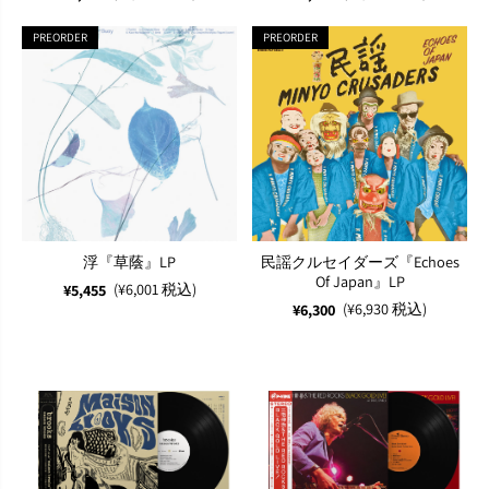
PREORDER
PREORDER
浮『草蔭』LP
民謡クルセイダーズ『Echoes
Of Japan』LP
(¥6,001 税込)
¥5,455
(¥6,930 税込)
¥6,300