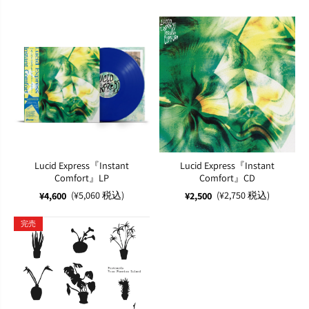
Lucid Express『Instant
Lucid Express『Instant
Comfort』LP
Comfort』CD
(¥5,060 税込)
(¥2,750 税込)
¥4,600
¥2,500
完売