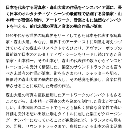
道
道
日本を代表する写真家・森山大道の作品をインスパイア源に、長
』
』
く日本のオルタナティヴ・シーンの最前線で活躍する音楽家・山
L
L
本精一が音楽を制作。アートワーク、音楽ともに強烈なインパク
P
P
トを与える、前代未聞の写真と音楽の融合作品が誕生
1960年代から世界の写真界をリードしてきた日本を代表する写真
家・森山大道。今なお、世界中のアーティストに刺激を与えつづ
けているその森山をリスペクトするひとり、アヴァン・ポップの
最前線で日本のオルタナティヴ・シーンをリードし続けてきた音
楽家・山本精一。その山本が、森山の代表作の数々からインスピ
レーションを受けて構築した、架空のサウンドトラックとも言う
べき未曾有の作品が誕生。街を歩きまわり、シャッターを切る、
撮影時の森山大道の脳内に侵入し、その感覚を拡張し、音楽に昇
華させることに成功した奇跡の作品。
森山大道の写真を複数使用したアートワークのインパクトもさる
ことながら、山本精一が渾身の力を込めて制作した音楽がすばら
しい。山本関連のユニットでもっとも幅広く雑多な音楽性で高い
評価を受ける想い出波止場をタイトルに冠した楽曲がクロージン
グ・ナンバーになっていることが象徴的だが、トランスから歌も
の、即興、サウンドトラックまで、多岐にわたる山本の音楽活動