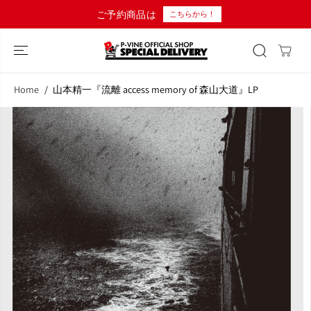
コンテンツにス
ご予約商品は
こちらから！
キップ
Home
山本精一『流離 access memory of 森山大道』LP
商品情報へスキ
ップ