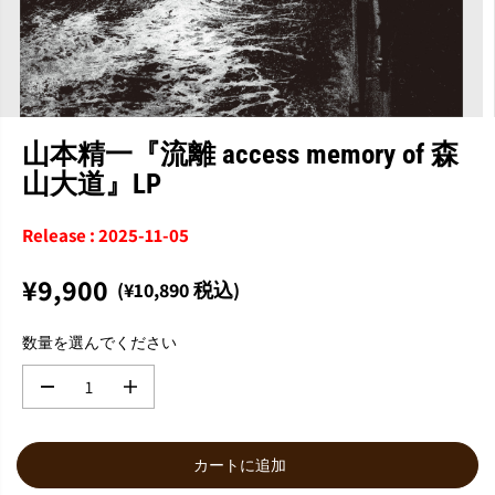
山本精一『流離 access memory of 森
山大道』LP
Release : 2025-11-05
¥9,900
(¥10,890 税込)
通
常
数量を選んでください
価
格
数
数
量
量
を
を
減
増
カートに追加
ら
や