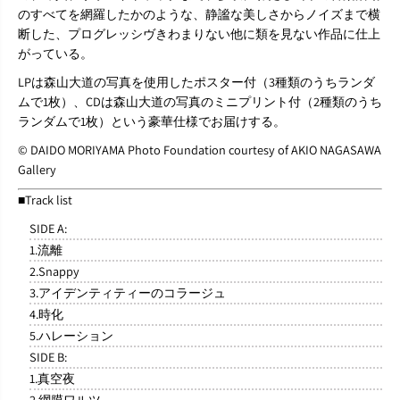
のすべてを網羅したかのような、静謐な美しさからノイズまで横
断した、プログレッシヴきわまりない他に類を見ない作品に仕上
がっている。
LPは森山大道の写真を使用したポスター付（3種類のうちランダ
ムで1枚）、CDは森山大道の写真のミニプリント付（2種類のうち
ランダムで1枚）という豪華仕様でお届けする。
© DAIDO MORIYAMA Photo Foundation courtesy of AKIO NAGASAWA
Gallery
■Track list
SIDE A:
1.流離
2.Snappy
3.アイデンティティーのコラージュ
4.時化
5.ハレーション
SIDE B:
1.真空夜
2.網膜ワルツ