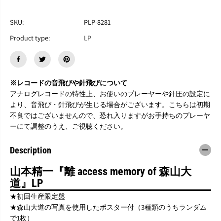
す
す
山
山
本
本
SKU:
PLP-8281
精
精
Product type:
LP
一
一
『
『
流
流
離
離
a
a
※レコードの音飛びや針飛びについて
c
c
アナログレコードの特性上、お使いのプレーヤーや針圧の設定に
c
c
e
e
より、音飛び・針飛びが生じる場合がございます。こちらは初期
s
s
不良ではございませんので、恐れ入りますがお手持ちのプレーヤ
s
s
ーにて調整のうえ、ご視聴ください。
m
m
e
e
m
m
Description
o
o
r
r
山本精一『離 access memory of 森山大
y
y
道』LP
o
o
f
f
★初回生産限定盤
森
森
★森山大道の写真を使用したポスター付（3種類のうちランダム
山
山
で1枚）
大
大